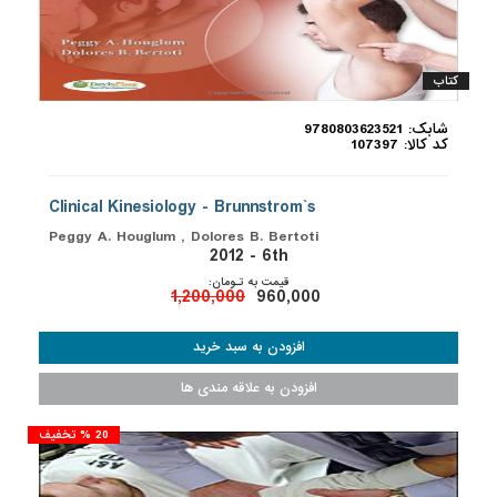
کتاب
شابک: 9780803623521
کد کالا: 107397
Clinical Kinesiology - Brunnstrom`s
Peggy A. Houglum , Dolores B. Bertoti
2012 - 6th
قیمت به تـومان:
1,200,000
960,000
20 % تخفیف