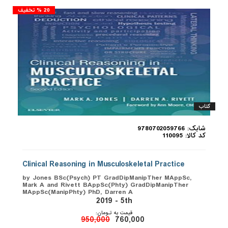
20 % تخفیف
کتاب
شابک: 9780702059766
کد کالا: 110095
Clinical Reasoning in Musculoskeletal Practice
by Jones BSc(Psych) PT GradDipManipTher MAppSc,
Mark A and Rivett BAppSc(Phty) GradDipManipTher
MAppSc(ManipPhty) PhD, Darren A
2019 - 5th
قیمت به تـومان:
950,000
760,000