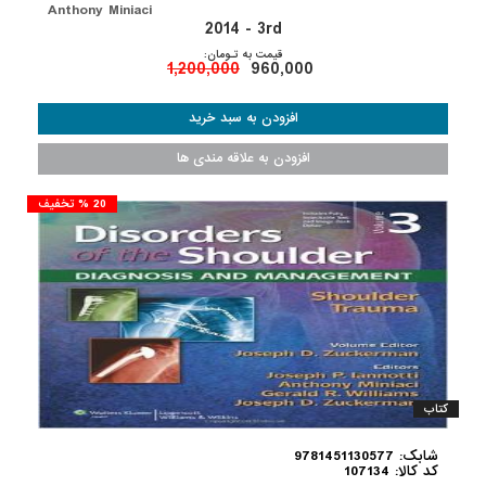
Anthony Miniaci
2014 - 3rd
قیمت به تـومان:
1,200,000
960,000
20 % تخفیف
کتاب
شابک: 9781451130577
کد کالا: 107134