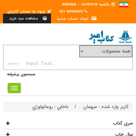
یکشنبه 1405/5/18 - 9/8/2026
ورود به حساب کاربری
66960225 021
ایجاد حساب جدید
مشاهده سبد خرید
جستجوی پیشرفته
Toggle
avigation
داخلي : روماتولوژي
/
میهمان
کاربر وارد شده :
سری کتاب
سال چاپ