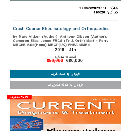
شابک: 9780702073601
کد کالا: 110020
Crash Course Rheumatology and Orthopaedics
by Marc Aitken (Author), Anthony Gibson (Author),
Cameron Elias-Jones FRCS (Tr & Orth) Martin Perry
MBChB BSc(Hons) MRCP(UK) FHEA MMEd
2019 - 4th
قیمت به تـومان:
850,000
680,000
20 % تخفیف