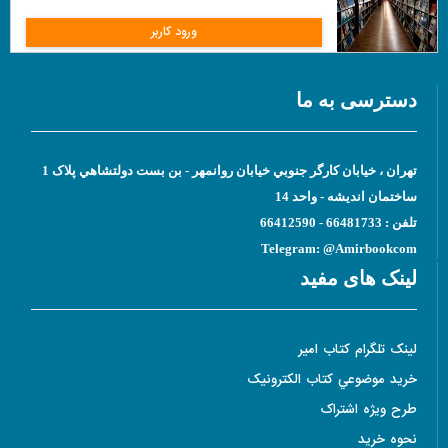
ورود کاربر
دسترسی به ما
تهران ، خيابان کارگر جنوبي خيابان روانمهر - بن بست دولتشاهي پلاک 1
ساختمان انديشه - واحد 14
تلفن : 66481733 - 66412590
Telegram: @Amirbookcom
لینک های مفید
لينک تلگرام کتاب امير
خريد موضوعي کتاب الکترونيک
طرح ويژه اشتراک
نحوه خريد