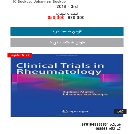
K Buckup, Johannes Buckup
2016 - 3rd
قیمت به تـومان:
850,000
680,000
20 % تخفیف
کتاب
شابک: 9781849963831
کد کالا: 108568