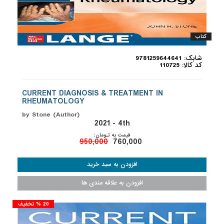
کتاب
شابک: 9781259644641
کد کالا: 110725
CURRENT DIAGNOSIS & TREATMENT IN
RHEUMATOLOGY
by Stone (Author)
2021 - 4th
قیمت به تـومان:
950,000
760,000
20 % تخفیف