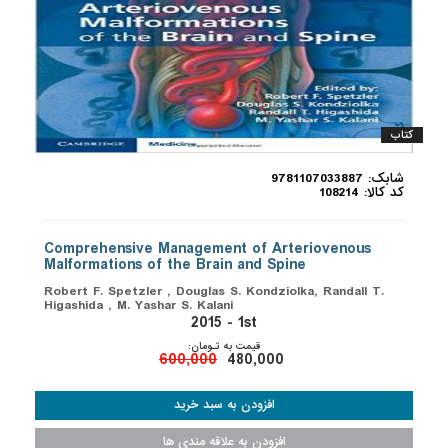
کتاب
شابک: 9781107033887
کد کالا: 108214
Comprehensive Management of Arteriovenous
Malformations of the Brain and Spine
Robert F. Spetzler , Douglas S. Kondziolka, Randall T.
Higashida , M. Yashar S. Kalani
2015 - 1st
قیمت به تـومان:
600,000
480,000