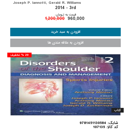
Joseph P. Iannotti, Gerald R. Williams
2014 - 3rd
قیمت به تـومان:
1,200,000
960,000
20 % تخفیف
کتاب
شابک: 9781451130584
کد کالا: 107135