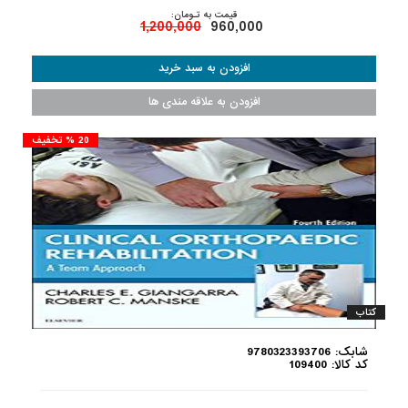
قیمت به تـومان:
1,200,000
960,000
20 % تخفیف
کتاب
شابک: 9780323393706
کد کالا: 109400