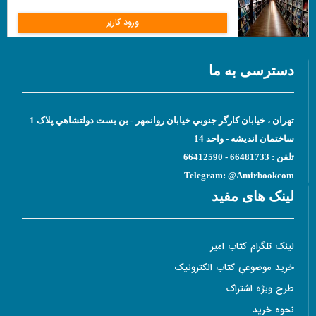
ورود کاربر
دسترسی به ما
تهران ، خيابان کارگر جنوبي خيابان روانمهر - بن بست دولتشاهي پلاک 1
ساختمان انديشه - واحد 14
تلفن : 66481733 - 66412590
Telegram: @Amirbookcom
لینک های مفید
لينک تلگرام کتاب امير
خريد موضوعي کتاب الکترونيک
طرح ويژه اشتراک
نحوه خريد