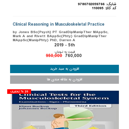
شابک: 9780702059766
کد کالا: 110095
Clinical Reasoning in Musculoskeletal Practice
by Jones BSc(Psych) PT GradDipManipTher MAppSc,
Mark A and Rivett BAppSc(Phty) GradDipManipTher
MAppSc(ManipPhty) PhD, Darren A
2019 - 5th
قیمت به تـومان:
950,000
760,000
20 % تخفیف