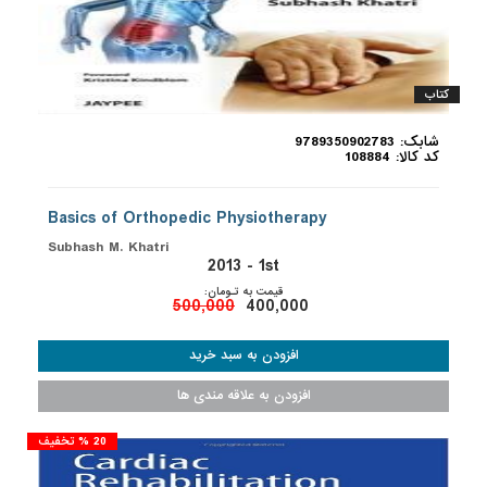
کتاب
شابک: 9789350902783
کد کالا: 108884
Basics of Orthopedic Physiotherapy
Subhash M. Khatri
2013 - 1st
قیمت به تـومان:
500,000
400,000
20 % تخفیف