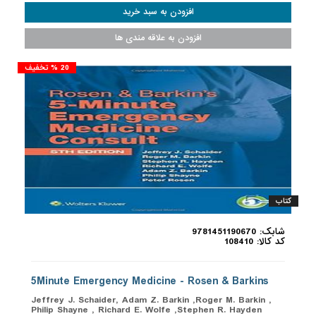
20 % تخفیف
کتاب
شابک: 9781451190670
کد کالا: 108410
5Minute Emergency Medicine - Rosen & Barkins
Jeffrey J. Schaider, Adam Z. Barkin ,Roger M. Barkin ,
Philip Shayne , Richard E. Wolfe ,Stephen R. Hayden