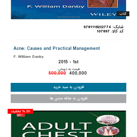
کتاب
شابک: 9781118232774
کد کالا: 107897
Acne: Causes and Practical Management
F. William Danby
2015 - 1st
قیمت به تـومان:
500,000
400,000
20 % تخفیف