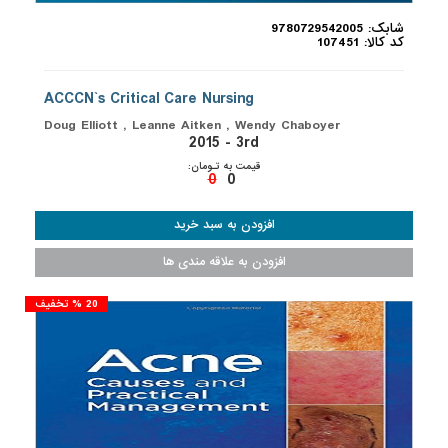
شابک: 9780729542005
کد کالا: 107451
ACCCN`s Critical Care Nursing
Doug Elliott , Leanne Aitken , Wendy Chaboyer
2015 - 3rd
قیمت به تـومان:
0
0
20 % تخفیف