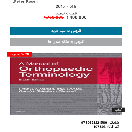
,Peter Rosen
2015 - 5th
قیمت به تـومان:
1,750,000
1,400,000
20 % تخفیف
کتاب
شابک: 9780323221580
کد کالا: 107803