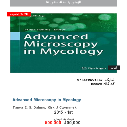
20 % تخفیف
کتاب
شابک: 9783319224367
کد کالا: 109029
Advanced Microscopy in Mycology
Tanya E. S. Dahms, Kirk J Czymmek
2015 - 1st
قیمت به تـومان:
500,000
400,000