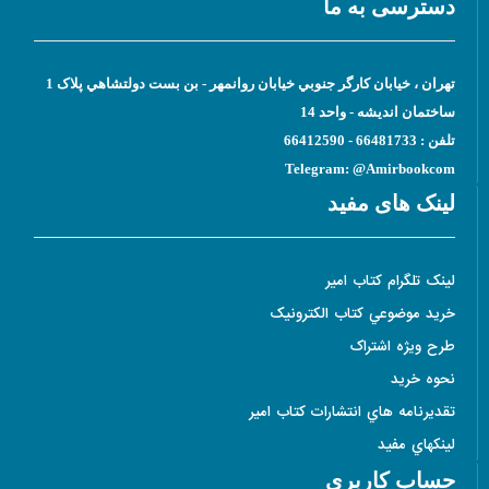
دسترسی به ما
تهران ، خيابان کارگر جنوبي خيابان روانمهر - بن بست دولتشاهي پلاک 1
ساختمان انديشه - واحد 14
تلفن : 66481733 - 66412590
Telegram: @Amirbookcom
لینک های مفید
لينک تلگرام کتاب امير
خريد موضوعي کتاب الکترونيک
طرح ويژه اشتراک
نحوه خريد
تقديرنامه هاي انتشارات کتاب امير
لينکهاي مفيد
حساب کاربری