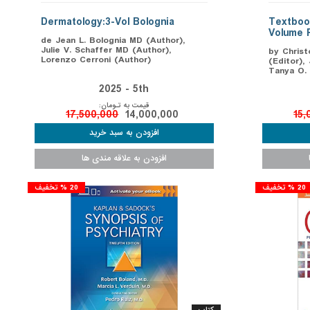
Dermatology:3-Vol Bolognia
Textboo
Volume 
de Jean L. Bolognia MD (Author),
Julie V. Schaffer MD (Author),
by Christ
Lorenzo Cerroni (Author)
(Editor),
Tanya O. 
2025 - 5th
قیمت به تـومان:
17,500,000
14,000,000
15,
20 % تخفیف
20 % تخفیف