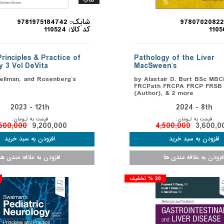
کتاب
شابک: 9781975184742
کد کالا: 110524
rinciples & Practice of
Pathology of the Liver
 3 Vol DeVita
MacSween`s
ellman, and Rosenberg`s
by Alastair D. Burt BSc MB
FRCPath FRCPA FRCP FRSB
(Author), & 2 more
2023 - 12th
2024 - 8th
قیمت به تـومان:
قیمت به تـومان:
,500,000
9,200,000
4,500,000
3,600,0
20 % تخفیف