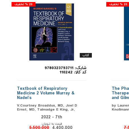
20 % تخفیف
20 % تخفیف
کتاب
شابک: 9780323793711
کد کالا: 110242
Textbook of Respiratory
The Phar
Medicine 2 Volume Murray &
Therape
Nadel`s
and Gilm
V.Courtney Broaddus, MD, Joel D
by Lauren
Ernst, MD, Talmadge E King, Jr,
Knollmann
2022 - 7th
قیمت به تـومان:
5,500,000
4,400,000
7,