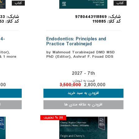
کتاب
کتاب
شابک: 9780443118869
شابک: 9780443117633
کد کالا: 110885
کد کالا: 110853
 4-
Endodontics: Principles and
Practice Torabinejad
tor),
by Mahmoud Torabinejad DMD MSD
 & 1 more
PhD (Editor), Ashraf F. Fouad DDS
2027 - 7th
قیمت به تـومان:
000
3,500,000
2,800,000
20 % تخفیف