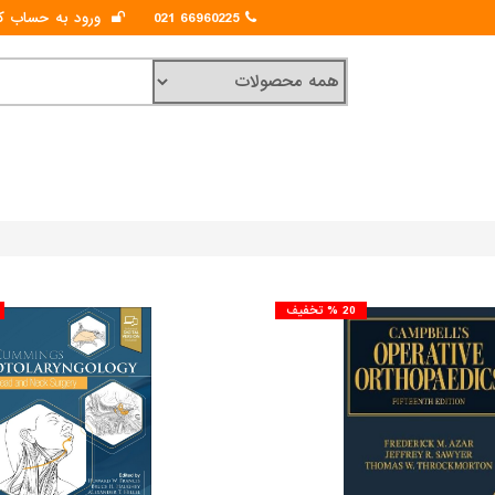
ورود به حساب کا
66960225 021
20 % تخفیف