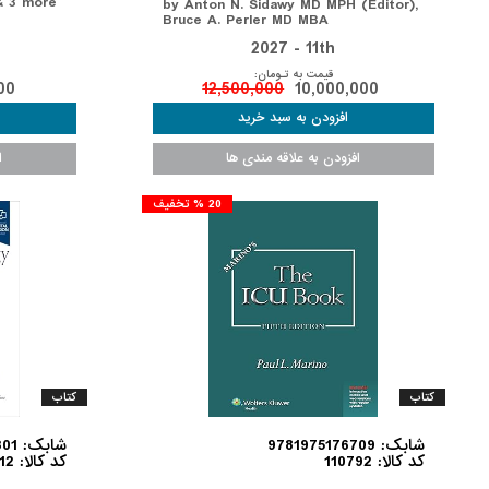
 & 3 more
by Anton N. Sidawy MD MPH (Editor),
Bruce A. Perler MD MBA
2027 - 11th
قیمت به تـومان:
00
12,500,000
10,000,000
20 % تخفیف
کتاب
کتاب
شابک: 9781975176709
شابک: 9780323932301
کد کالا: 110792
کد کالا: 110712