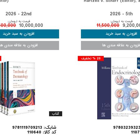
tor)
Hartzell V. Schaff (Editor),
2026 - 22nd
2026 - 5th
قیمت به تـومان:
قیمت به تـومان:
500,000
10,000,000
11,500,000
9,200,0
20 % تخفیف
کتاب
شابک: 9781119709213
کد کالا: 110640