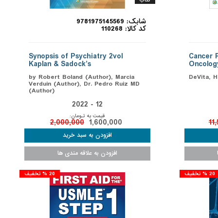
کتاب
شابک: 9781975145569
کد کالا: 110268
Synopsis of Psychiatry 2vol
Cancer P
Kaplan & Sadock’s
Oncology
by Robert Boland (Author), Marcia
DeVita, H
Verduin (Author), Dr. Pedro Ruiz MD
(Author)
2022 - 12
قیمت به تـومان:
2,000,000
1,600,000
11
20 % تخفیف
20 % تخفیف