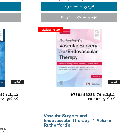
20 % تخفیف
کتاب
کتاب
شابک: 9780443286179
شابک: 9780323883047
کد کالا: 110883
کد کالا: 110852
Vascular Surgery and
Endovascular Therapy, 4-Volume
Rutherford`s
or),