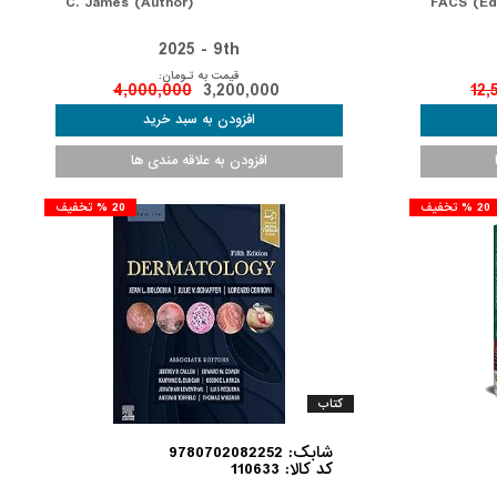
C. James (Author)
FACS (Edi
2025 - 9th
قیمت به تـومان:
4,000,000
3,200,000
12,
20 % تخفیف
20 % تخفیف
کتاب
شابک: 9780702082252
کد کالا: 110633