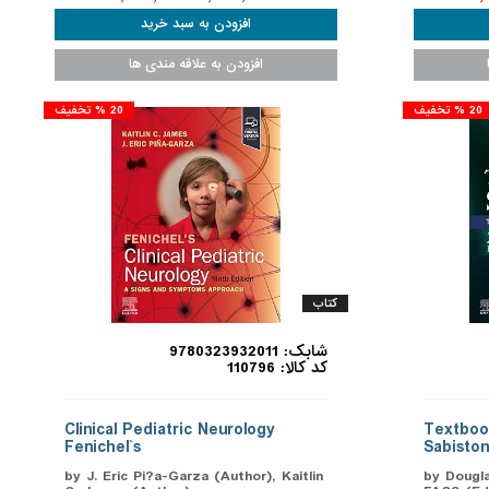
20 % تخفیف
20 % تخفیف
کتاب
شابک: 9780323932011
کد کالا: 110796
Clinical Pediatric Neurology
Textboo
Fenichel`s
Sabiston
by J. Eric Pi?a-Garza (Author), Kaitlin
by Dougl