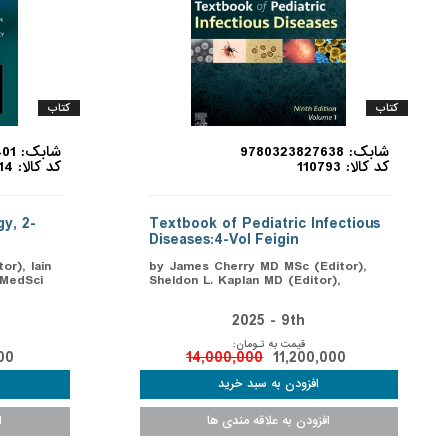
کتاب
کتاب
شابک: 9780323827638
شابک: 9780323935401
کد کالا: 110793
کد کالا: 110714
y, 2-
Textbook of Pediatric Infectious
Diseases:4-Vol Feigin
or), Iain
by James Cherry MD MSc (Editor),
MedSci
Sheldon L. Kaplan MD (Editor),
2025 - 9th
قیمت به تـومان:
00
14,000,000
11,200,000