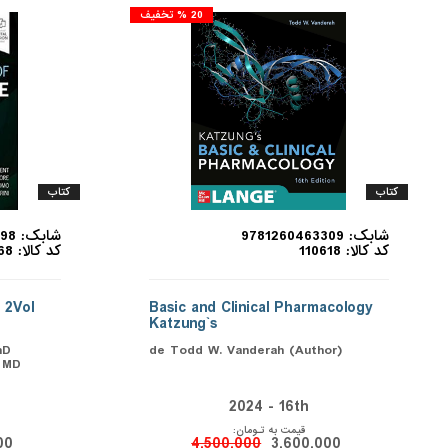
20 % تخفیف
کتاب
کتاب
شابک: 9781260463309
شابک: 9780323759298
کد کالا: 110618
کد کالا: 110568
 2Vol
Basic and Clinical Pharmacology
Katzung`s
hD
de Todd W. Vanderah (Author)
e MD
2024 - 16th
قیمت به تـومان:
00
4,500,000
3,600,000