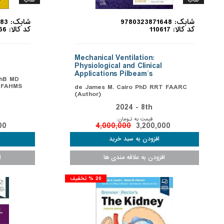
کتاب
کتاب
شابک: 9780323871648
شابک: 9780702082283
کد کالا: 110617
کد کالا: 110566
Mechanical Ventilation:
Physiological and Clinical
Applications Pilbeam`s
ChB MD
 FAHMS
de James M. Cairo PhD RRT FAARC
(Author)
2024 - 8th
قیمت به تـومان:
00
4,000,000
3,200,000
20 % تخفیف