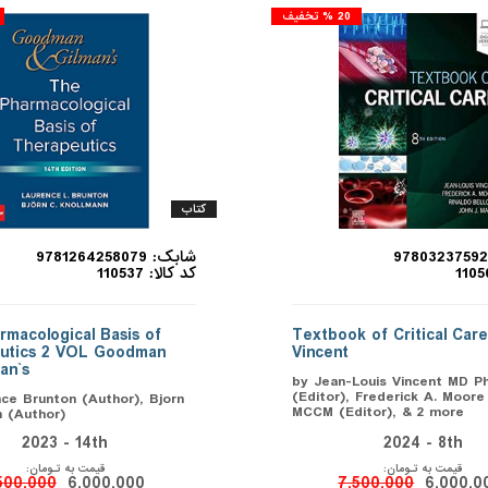
20 % تخفیف
کتاب
شابک: 9781264258079
کد کالا: 110537
macological Basis of
Textbook of Critical Care
utics 2 VOL Goodman
Vincent
an`s
by Jean-Louis Vincent MD P
(Editor), Frederick A. Moor
ce Brunton (Author), Bjorn
MCCM (Editor), & 2 more
 (Author)
2023 - 14th
2024 - 8th
قیمت به تـومان:
قیمت به تـومان:
500,000
6,000,000
7,500,000
6,000,0