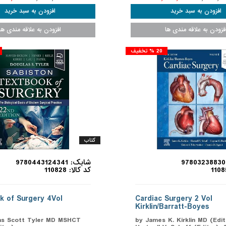
20 % تخفیف
کتاب
شابک: 9780443124341
کد کالا: 110828
k of Surgery 4Vol
Cardiac Surgery 2 Vol
Kirklin/Barratt-Boyes
as Scott Tyler MD MSHCT
by James K. Kirklin MD (Edit