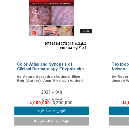
کتاب
شابک: 9781264278015
کد کالا: 110634
Color Atlas and Synopsis of
Textbook
Clinical Dermatology Fitzpatrick`s
Nelson
de Arturo Saavedra (Author), Ellen
by Robert
Roh (Author), Anar Mikailov (Author)
Joseph W.
2023 - 9th
قیمت به تـومان:
4,000,000
3,200,000
14