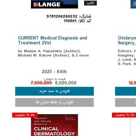
کتاب
شابک: 9781266266232
کد کالا: 110801
CURRENT Medical Diagnosis and
Otolary
Treatment 2Vol
Surgery
by Maxine A. Papadakis (Author),
Editors: 
Michael W. Rabow (Author), & 2 more
Haughey, 
J. Lund, 
S. Park, A
2025 - 64th
قیمت به تـومان:
7,500,000
6,000,000
12,
20 % تخفیف
20 % تخفیف