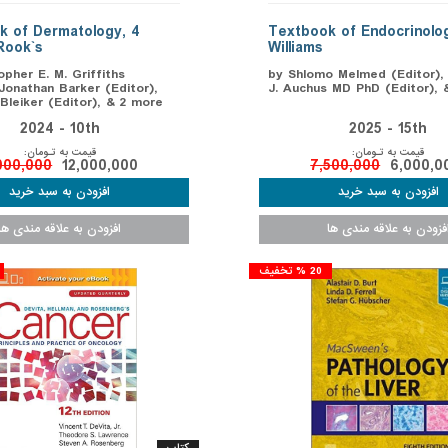
k of Dermatology, 4
Textbook of Endocrinolog
Rook`s
Williams
opher E. M. Griffiths
by Shlomo Melmed (Editor),
 Jonathan Barker (Editor),
J. Auchus MD PhD (Editor), 
Bleiker (Editor), & 2 more
2024 - 10th
2025 - 15th
قیمت به تـومان:
قیمت به تـومان:
000,000
12,000,000
7,500,000
6,000,0
20 % تخفیف