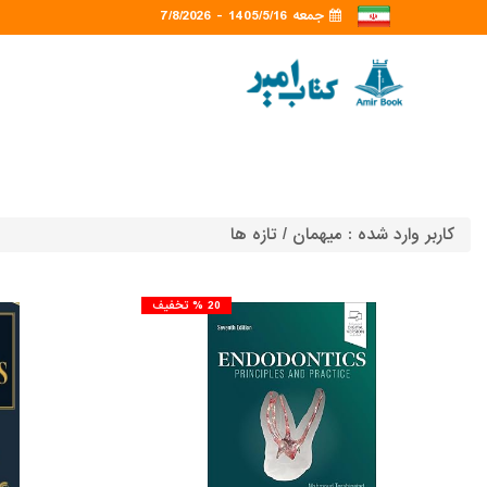
جمعه 1405/5/16 - 7/8/2026
کاربر وارد شده :
میهمان
/ تازه ها
20 % تخفیف