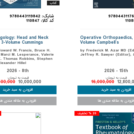
کتاب
شابک: 9780443119842
کد کالا: 110847
ngology: Head and Neck
Operative Orthopaedics,
, 3-Volume Cummings
Volume Campbell`s
Howard W. Francis, Bruce H.
by Frederick M. Azar MD (Edi
Marci M. Lesperance, Valerie
Jeffrey R. Sawyer (Editor),
K. Thomas Robbins, Stephen
lexander Hillel
2026 - 8th
2026 - 15th
قیمت به تـومان:
قیمت به تـومان:
500,000
10,000,000
16,000,000
12,800,
20 % تخفیف