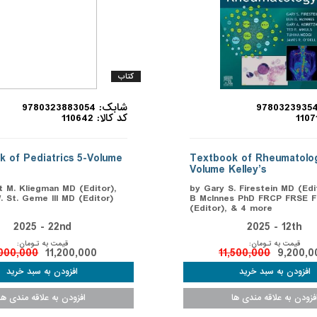
کتاب
شابک: 9780323883054
کد کالا: 110642
 of Pediatrics 5-Volume
Textbook of Rheumatolog
Volume Kelley’s
 M. Kliegman MD (Editor),
by Gary S. Firestein MD (Edit
 St. Geme III MD (Editor)
B McInnes PhD FRCP FRSE F
(Editor), & 4 more
2025 - 22nd
2025 - 12th
قیمت به تـومان:
قیمت به تـومان:
,000,000
11,200,000
11,500,000
9,200,0